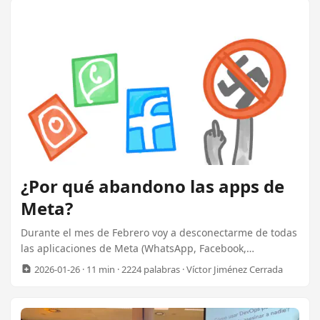
@capitangolo Signal @capitangolo.65 iMessage RCS 🖼️
Social Mastodon (ES) @capitangolo@que.pasa.co
Mastodon (EN) @captaingolo@que.pasa.co Bluesky (EN)
@captaingolo.net Bluesky (ES) @capitangolo.net Pixelfed
@capitangolo@luzeed.org YouTube @capitangolo.net
Relacionado: ...
¿Por qué abandono las apps de
Meta?
Durante el mes de Febrero voy a desconectarme de todas
las aplicaciones de Meta (WhatsApp, Facebook,
Instagram, Threads…). En este artículo cuento por qué he
2026-01-26
· 11 min · 2224 palabras · Víctor Jiménez Cerrada
tomado esta decisión. En resumen, lo hago por
supervivencia, por salud mental, y porque hay otras
alternativas mejores. Relacionado: ¿Cómo voy a