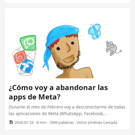
juegan a Dungeons & Dragons. Así que la he diseñado
para comenzar en nivel 1, y después de cada sesión
subiremos un nivel. Esta fue nuestra primera aventura.
Recursos: Mapas listos para imprimir. Mapas primera
parte. Mapas segunda parte. Accidente en el camino
Faerûn, carretera entre Chelm’s Roost y Oslen, a media
Mañana. ...
¿Cómo voy a abandonar las
apps de Meta?
Durante el mes de Febrero voy a desconectarme de todas
las aplicaciones de Meta (WhatsApp, Facebook,
Instagram, Threads…). En este artículo cuento qué
2026-01-26
· 8 min · 1609 palabras · Víctor Jiménez Cerrada
alternativas voy a usar, y qué dificultades preveo. En
resumen, me podrás encontrar en: 💬 Chat Telegram