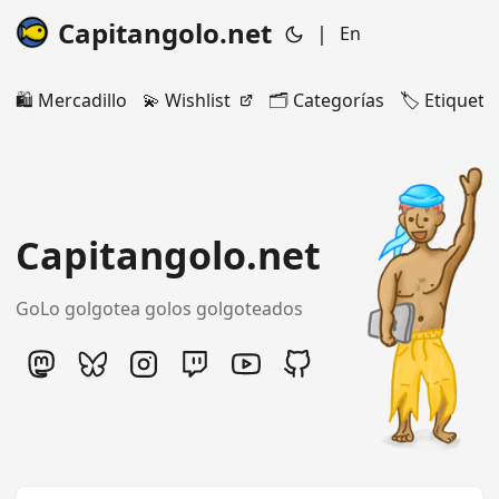
Capitangolo.net
|
En
🛍️ Mercadillo
💫 Wishlist
🗂️ Categorías
🏷️ Etiqueta
Capitangolo.net
GoLo golgotea golos golgoteados