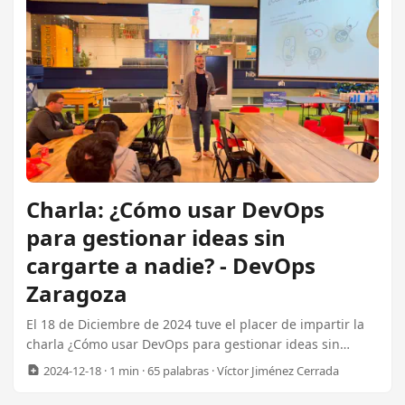
abandonar las apps de Meta? Capitangolo.net ¿Por qué
ahora?: El auge del tecnofeudalismo Una de las ventajas
de acudir a eventos tecnológicos es que te enteras de las
tendencias y puedes anticiparte a los cambios. ...
Charla: ¿Cómo usar DevOps
para gestionar ideas sin
cargarte a nadie? - DevOps
Zaragoza
El 18 de Diciembre de 2024 tuve el placer de impartir la
charla ¿Cómo usar DevOps para gestionar ideas sin
cargarte a nadie? en el DevOps Zaragoza. Si no pudiste
2024-12-18
· 1 min · 65 palabras · Víctor Jiménez Cerrada
atender, aquí tienes: La grabación de la charla en
YouTube. La presentación en PDF. La presentación en