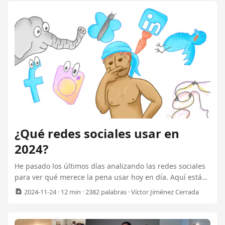
Keynote. Preparé un par de carteles motivacionales que
tuvieron cierto éxito entre los asistentes. Aquí os los dejo:
...
¿Qué redes sociales usar en
2024?
He pasado los últimos días analizando las redes sociales
para ver qué merece la pena usar hoy en día. Aquí están
mis resultados. La caída de un gigante Hace unos años la
2024-11-24
· 12 min · 2382 palabras · Víctor Jiménez Cerrada
vida era tranquila en las redes sociales. Todo el mundo
estaba en Twitter, y aunque el algoritmo hacía de las
suyas, podías usar un cliente no-oficial como Tweetbot