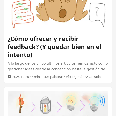
¿Cómo ofrecer y recibir
feedback? (Y quedar bien en el
intento)
A lo largo de los cinco últimos artículos hemos visto cómo
gestionar ideas desde la concepción hasta la gestión de
la implementación. Uno de los temas recurrentes en
2024-10-20
· 7 min · 1404 palabras · Víctor Jiménez Cerrada
estos artículos ha sido que al compartir nuestra idea,
abríamos la puerta a que los demás nos aportaran su
opinión. Me gustaría terminar esta serie de artículos con
unos consejos para gestionar estas aportaciones y
críticas. Este artículo continúa la serie ¿Cómo
implementar ideas sin asesinar a nadie?: ...