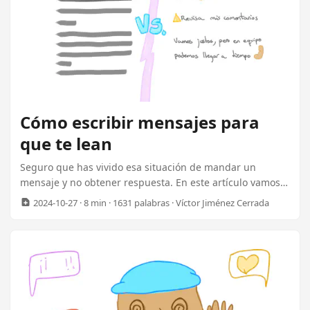
Cómo escribir mensajes para
que te lean
Seguro que has vivido esa situación de mandar un
mensaje y no obtener respuesta. En este artículo vamos a
ver varios consejos para organizar mejor tus textos para
2024-10-27
· 8 min · 1631 palabras · Víctor Jiménez Cerrada
ayudar a que otros los lean y te respondan. Siempre
habrá gente que no preste atención, bien porque tienen
varias cosas en la cabeza, porque no eres su prioridad, o
porque tienen un déficit de atención. Lo que está claro es
que si nosotros estructuramos nuestros mensajes de
forma que sean más fáciles de procesar, estos serán
mejor entendidos. ...