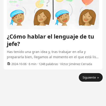
marcado la diferencia en mi experiencia. ...
¿Cómo hablar el lenguaje de tu
jefe?
Has tenido una gran idea y, tras trabajar en ella y
prepararla bien, llegamos al momento en el que está lista
para debutar. ¡Por fin! Aunque parezca antiintuitivo, en
2024-10-06
· 6 min · 1248 palabras · Víctor Jiménez Cerrada
esta fase lo importante no es convencer a los demás de
que tu idea es la mejor. Lo importante es comunicar tres
Siguiente »
cosas: Que has encontrado un problema, o una
oportunidad. Que has adelantado trabajo considerando
opciones. Que te gustaría coordinar la implementación
de una solución. En este artículo vamos a ver varios
consejos para poder comunicar claramente estos tres
puntos. ...