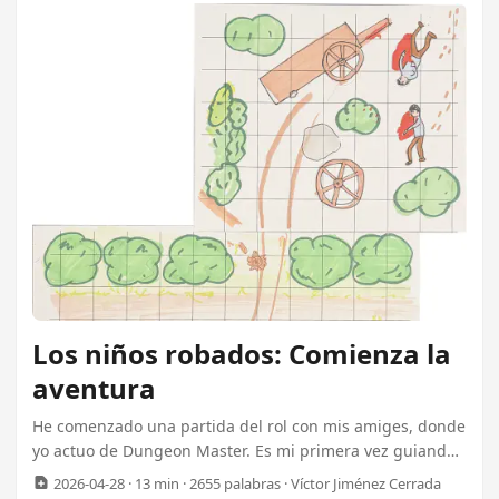
Los niños robados: Comienza la
aventura
He comenzado una partida del rol con mis amiges, donde
yo actuo de Dungeon Master. Es mi primera vez guiando
el juego, y también es la primera vez que mis compis
2026-04-28
· 13 min · 2655 palabras · Víctor Jiménez Cerrada