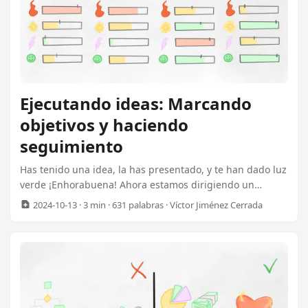
Ejecutando ideas: Marcando
objetivos y haciendo
seguimiento
Has tenido una idea, la has presentado, y te han dado luz
verde ¡Enhorabuena! Ahora estamos dirigiendo un
proyecto. 🎉 Hay mucho que hacer, pero no te agobies.
2024-10-13
· 3 min · 631 palabras · Víctor Jiménez Cerrada
Iremos poco a poco. ¡Y haz las cosas bien! Ya que este
proyecto nace de tu iniciativa, te interesará
especialmente seguir las buenas prácticas. Hay mucha
bibliografía en torno a cómo gestionar un proyecto, por lo
que en este artículo en vez de repetir lo de siempre he
querido resaltar algunos consejos que no he visto
mencionados muy a menudo, o que de verdad han